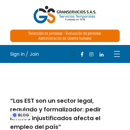
Medical Blog - Phlox Elementor WordPress Theme
Complete Elementor Demo - Phlox WordPress Theme
Sign In /
Join
“Las EST son un sector legal,
regulado y formalizador: pedir
BLOG
límites injustificados afecta el
empleo del país”