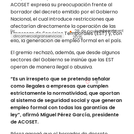
ACOSET expresa su preocupación frente al
borrador del decreto emitido por el Gobierno
Nacional, el cual introduce restricciones que
afectarían directamente la operación de las
by
28 de noviembre de
no comment
Empresas de Servicios Temporales (EST) y, con
dircomercialgranservicios
2025
ello, la generación de empleo formal en el país.
El gremio rechazó, además, que desde algunos
sectores del Gobierno se insinúe que las EST
operan de manera ilegal o abusiva.
“Es un irrespeto que se pretenda señalar
0
como ilegales a empresas que cumplen
estrictamente la normatividad, que aportan
al sistema de seguridad social y que generan
empleo formal con todas las garantías de
ley”, afirmó Miguel Pérez García, presidente
de ACOSET.
Pérez agregó que el borrador de decreto