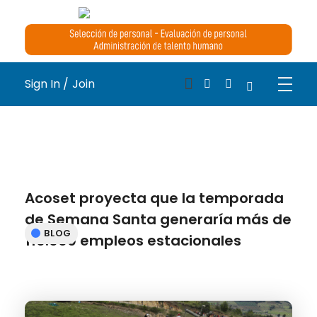
Medical Blog - Phlox Elementor WordPress Theme
Complete Elementor Demo - Phlox WordPress Theme
Sign In /
Join
Acoset proyecta que la temporada
de Semana Santa generaría más de
BLOG
110.000 empleos estacionales