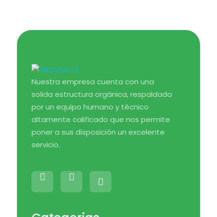
Medical Blog - Phlox Elementor WordPress Theme
Complete Elementor Demo - Phlox WordPress Theme
Nuestra empresa cuenta con una
solida estructura orgánica, respaldada
por un equipo humano y técnico
altamente calificado que nos permite
poner a sus disposición un excelente
servicio.