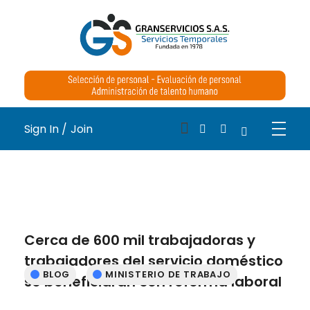
Medical Blog - Phlox Elementor WordPress Theme
Complete Elementor Demo - Phlox WordPress Theme
Sign In /
Join
Cerca de 600 mil trabajadoras y
trabajadores del servicio doméstico
BLOG
MINISTERIO DE TRABAJO
se beneficiarán con reforma laboral