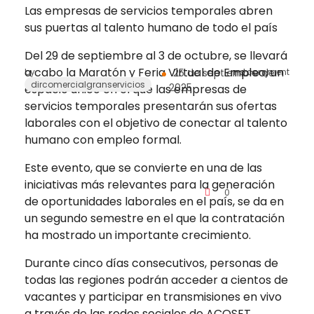
Las empresas de servicios temporales abren
sus puertas al talento humano de todo el país
Del 29 de septiembre al 3 de octubre, se llevará
a cabo la Maratón y Feria Virtual de Empleo, un
by
25 de septiembre de
no comment
dircomercialgranservicios
2025
espacio único en el que las empresas de
servicios temporales presentarán sus ofertas
laborales con el objetivo de conectar al talento
humano con empleo formal.
Este evento, que se convierte en una de las
iniciativas más relevantes para la generación
0
de oportunidades laborales en el país, se da en
un segundo semestre en el que la contratación
ha mostrado un importante crecimiento.
Durante cinco días consecutivos, personas de
todas las regiones podrán acceder a cientos de
vacantes y participar en transmisiones en vivo
a través de las redes sociales de ACOSET,