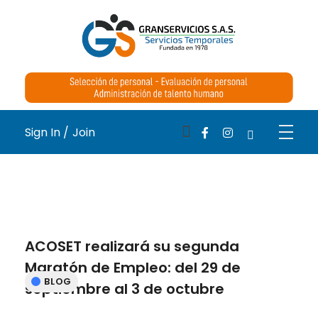
Medical Blog - Phlox Elementor WordPress Theme
Complete Elementor Demo - Phlox WordPress Theme
Sign In /
Join
ACOSET realizará su segunda
Maratón de Empleo: del 29 de
BLOG
septiembre al 3 de octubre